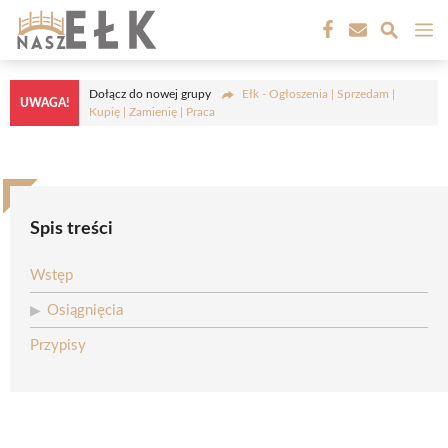
Przejdź
M
do
treści
Dołącz do nowej grupy
Ełk - Ogłoszenia | Sprzedam |
UWAGA!
Kupię | Zamienię | Praca
Spis treści
Wstęp
Osiągnięcia
Przypisy