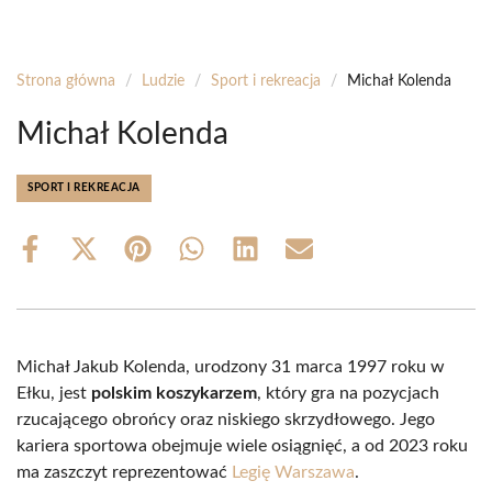
Strona główna
/
Ludzie
/
Sport i rekreacja
/
Michał Kolenda
Michał Kolenda
SPORT I REKREACJA
Share
Share
Share
Share
Share
Share
on
on
on
on
on
on
Facebook
X
Pinterest
WhatsApp
LinkedIn
Email
(Twitter)
Michał Jakub Kolenda, urodzony 31 marca 1997 roku w
Ełku, jest
polskim koszykarzem
, który gra na pozycjach
rzucającego obrońcy oraz niskiego skrzydłowego. Jego
kariera sportowa obejmuje wiele osiągnięć, a od 2023 roku
ma zaszczyt reprezentować
Legię Warszawa
.