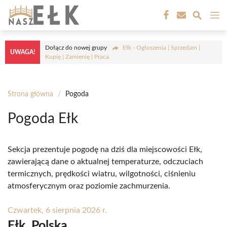
Przejdź
M
do
treści
Dołącz do nowej grupy
Ełk - Ogłoszenia | Sprzedam |
UWAGA!
Kupię | Zamienię | Praca
Strona główna
/
Pogoda
Pogoda Ełk
Sekcja prezentuje pogodę na dziś dla miejscowości Ełk,
zawierającą dane o aktualnej temperaturze, odczuciach
termicznych, prędkości wiatru, wilgotności, ciśnieniu
atmosferycznym oraz poziomie zachmurzenia.
Czwartek, 6 sierpnia 2026 r.
Ełk, Polska