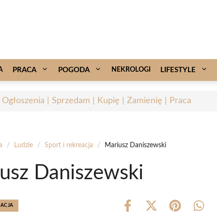
A
PRACA
POGODA
NEKROLOGI
LIFESTYLE
- Ogłoszenia | Sprzedam | Kupię | Zamienię | Praca
a
/
Ludzie
/
Sport i rekreacja
/
Mariusz Daniszewski
usz Daniszewski
EACJA
Share
Share
Share
Shar
on
on
on
on