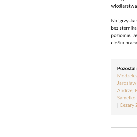
wioślarstwa
Na igrzyska
bez sternik
poziomie. J
ciężka prac
Pozostali
Modzele
Jarosław
Andrzej 
Samełko
|
Cezary