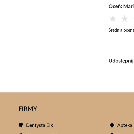
Oceń: Mari
★
★
Średnia ocena
Udostępnij
FIRMY
Dentysta Ełk
Apteka 