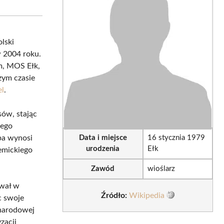
sApp
LinkedIn
Email
lski
w 2004 roku.
m, MOS Ełk,
zym czasie
el
.
sów, stając
Jego
zba wynosi
Data i miejsce
16 stycznia 1979
urodzenia
Ełk
emickiego
Zawód
wioślarz
ował w
Źródło:
Wikipedia
c swoje
ynarodowej
zacji