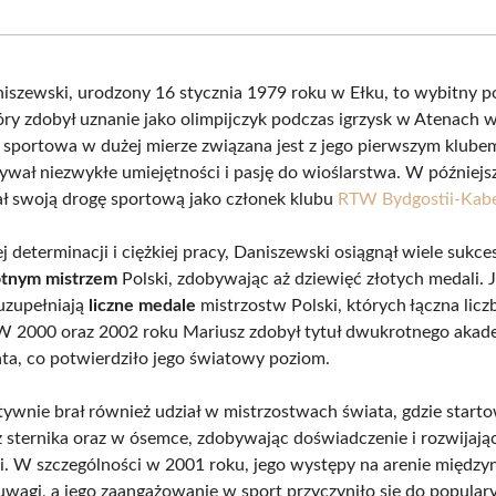
Facebook
X
Pinterest
What
(Twitter)
iszewski, urodzony 16 stycznia 1979 roku w Ełku, to wybitny po
tóry zdobył uznanie jako olimpijczyk podczas igrzysk w Atenach 
a sportowa w dużej mierze związana jest z jego pierwszym klube
ywał niezwykłe umiejętności i pasję do wioślarstwa. W późniejs
 swoją drogę sportową jako członek klubu
RTW Bydgostii-Kab
j determinacji i ciężkiej pracy, Daniszewski osiągnął wiele sukce
otnym mistrzem
Polski, zdobywając aż dziewięć złotych medali. 
 uzupełniają
liczne medale
mistrzostw Polski, których łączna lic
 W 2000 oraz 2002 roku Mariusz zdobył tytuł dwukrotnego akad
ata, co potwierdziło jego światowy poziom.
tywnie brał również udział w mistrzostwach świata, gdzie start
 sternika oraz w ósemce, zdobywając doświadczenie i rozwijają
i. W szczególności w 2001 roku, jego występy na arenie międz
uwagi, a jego zaangażowanie w sport przyczyniło się do populary