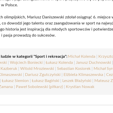
 w Polsce.
ch olimpijskich, Mariusz Daniszewski zdołał osiągnąć 6. miejsce
a, co dowodzi jego talentu oraz zaangażowania w sport na najw
ego historia jest inspiracją dla młodych sportowców i potwierdz
a i pasja prowadzą do sukcesów.
 ludzie w kategorii "Sport i rekreacja":
Michał Kolenda
|
Krzyszt
wski
|
Wojciech Boniecki
|
Łukasz Kolenda
|
Janusz Duchnowski
 Kazberuk
|
Witold Mroziewski
|
Sebastian Kosiorek
|
Michał Sy
Klimaszewski
|
Dariusz Zgutczyński
|
Elżbieta Klimaszewska
|
Cez
|
Łukasz Siemion
|
Łukasz Bagiński
|
Leszek Błażyński
|
Mateusz Z
 Zamana
|
Paweł Sobolewski (piłkarz)
|
Krystian Nowak