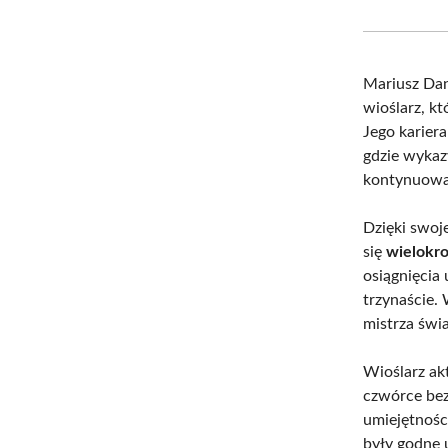
Mariusz Dan
wioślarz, k
Jego karier
gdzie wykaz
kontynuował
Dzięki swoje
się
wielokr
osiągnięcia
trzynaście.
mistrza świ
Wioślarz ak
czwórce bez
umiejętnośc
były godne 