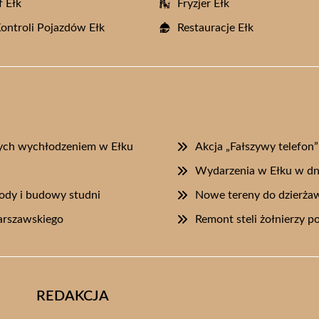
f Ełk
Fryzjer Ełk
Kontroli Pojazdów Ełk
Restauracje Ełk
onych wychłodzeniem w Ełku
Akcja „Fałszywy telefon
Wydarzenia w Ełku w dni
ody i budowy studni
Nowe tereny do dzierżaw
arszawskiego
Remont steli żołnierzy p
REDAKCJA