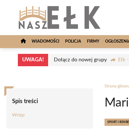
Przejdź
do
treści
WIADOMOŚCI
POLICJA
FIRMY
OGŁOSZENI
UWAGA!
Dołącz do nowej grupy
Ełk 
Strona główn
Mari
Spis treści
Wstęp
SPORT I REKR