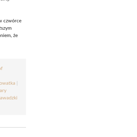
 w czwórce
yższym
eniem, że
of
|
rowatka
|
ary
awadzki