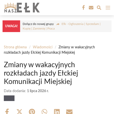
Przejdź
M
do
treści
Dołącz do nowej grupy
Ełk - Ogłoszenia | Sprzedam |
UWAGA!
Kupię | Zamienię | Praca
Strona główna
/
Wiadomości
/
Zmiany w wakacyjnych
rozkładach jazdy Ełckiej Komunikacji Miejskiej
Zmiany w wakacyjnych
rozkładach jazdy Ełckiej
Komunikacji Miejskiej
Data dodania:
1 lipca 2026 r.
Share
Share
Share
Share
Share
Share