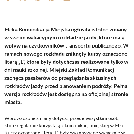
on
on
on
on
on
on
Facebook
X
Pinterest
WhatsApp
LinkedIn
Email
(Twitter)
Ełcka Komunikacja Miejska ogłosiła istotne zmiany
w swoim wakacyjnym rozkładzie jazdy, które mają
wpływ na użytkowników transportu publicznego. W
ramach nowego rozkładu zniknęły kursy oznaczone
literą „L”, które były dotychczas realizowane tylko w
dni nauki szkolnej. Miejski Zakład Komunikacji
zachęca pasażerów do przeglądania aktualnych
rozkładów jazdy przed planowaniem podróży. Pełna
wersja rozkładów jest dostępna na oficjalnej stronie
miasta.
Wprowadzone zmiany dotyczą przede wszystkim osób,
które regularnie korzystają z komunikacji miejskiej w Ełku.
Kursy oznaczone literą „L” były wykonywane wyłącznie w