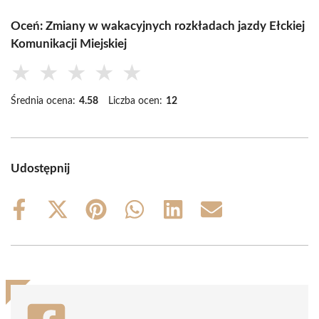
Oceń: Zmiany w wakacyjnych rozkładach jazdy Ełckiej
Komunikacji Miejskiej
★
★
★
★
★
Średnia ocena:
4.58
Liczba ocen:
12
Udostępnij
Share
Share
Share
Share
Share
Share
on
on
on
on
on
on
Facebook
X
Pinterest
WhatsApp
LinkedIn
Email
(Twitter)