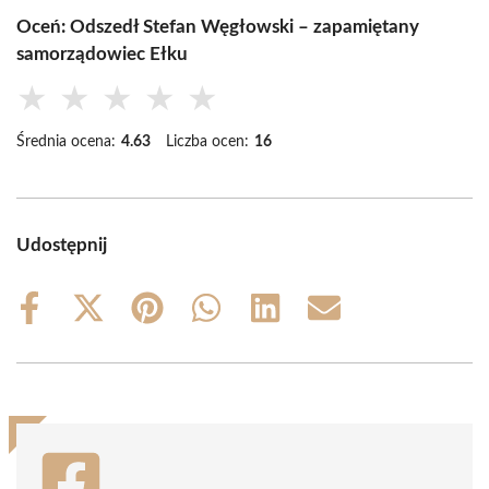
Oceń: Odszedł Stefan Węgłowski – zapamiętany
samorządowiec Ełku
★
★
★
★
★
Średnia ocena:
4.63
Liczba ocen:
16
Udostępnij
Share
Share
Share
Share
Share
Share
on
on
on
on
on
on
Facebook
X
Pinterest
WhatsApp
LinkedIn
Email
(Twitter)