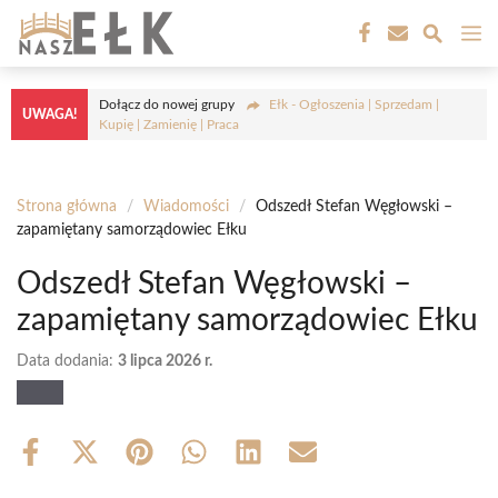
Przejdź
M
do
treści
Dołącz do nowej grupy
Ełk - Ogłoszenia | Sprzedam |
UWAGA!
Kupię | Zamienię | Praca
Strona główna
/
Wiadomości
/
Odszedł Stefan Węgłowski –
zapamiętany samorządowiec Ełku
Odszedł Stefan Węgłowski –
zapamiętany samorządowiec Ełku
Data dodania:
3 lipca 2026 r.
Share
Share
Share
Share
Share
Share
on
on
on
on
on
on
Facebook
X
Pinterest
WhatsApp
LinkedIn
Email