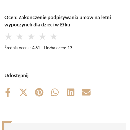
Oceń: Zakończenie podpisywania umów na letni
wypoczynek dla dzieci w Ełku
★
★
★
★
★
Średnia ocena:
4.61
Liczba ocen:
17
Udostępnij
Share
Share
Share
Share
Share
Share
on
on
on
on
on
on
Facebook
X
Pinterest
WhatsApp
LinkedIn
Email
(Twitter)