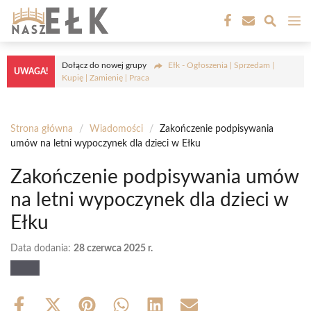
Przejdź
M
do
treści
Dołącz do nowej grupy
Ełk - Ogłoszenia | Sprzedam |
UWAGA!
Kupię | Zamienię | Praca
Strona główna
/
Wiadomości
/
Zakończenie podpisywania
umów na letni wypoczynek dla dzieci w Ełku
Zakończenie podpisywania umów
na letni wypoczynek dla dzieci w
Ełku
Data dodania:
28 czerwca 2025 r.
Share
Share
Share
Share
Share
Share