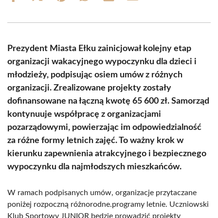
on
on
on
on
on
on
Facebook
X
Pinterest
WhatsApp
LinkedIn
Email
(Twitter)
Prezydent Miasta Ełku zainicjował kolejny etap
organizacji wakacyjnego wypoczynku dla dzieci i
młodzieży, podpisując osiem umów z różnych
organizacji. Zrealizowane projekty zostały
dofinansowane na łączną kwotę 65 600 zł. Samorząd
kontynuuje współpracę z organizacjami
pozarządowymi, powierzając im odpowiedzialność
za różne formy letnich zajęć. To ważny krok w
kierunku zapewnienia atrakcyjnego i bezpiecznego
wypoczynku dla najmłodszych mieszkańców.
W ramach podpisanych umów, organizacje przytaczane
poniżej rozpoczną różnorodne.programy letnie. Uczniowski
Klub Sportowy JUNIOR będzie prowadzić projekty