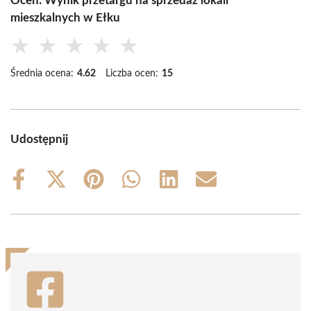
Oceń: Wynik przetargu na sprzedaż lokali
mieszkalnych w Ełku
★
★
★
★
★
Średnia ocena:
4.62
Liczba ocen:
15
Udostępnij
Share
Share
Share
Share
Share
Share
on
on
on
on
on
on
Facebook
X
Pinterest
WhatsApp
LinkedIn
Email
(Twitter)