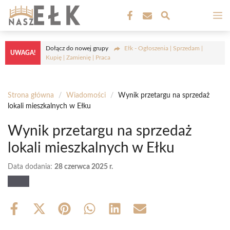
Przejdź
M
do
treści
Dołącz do nowej grupy
Ełk - Ogłoszenia | Sprzedam |
UWAGA!
Kupię | Zamienię | Praca
Strona główna
/
Wiadomości
/
Wynik przetargu na sprzedaż
lokali mieszkalnych w Ełku
Wynik przetargu na sprzedaż
lokali mieszkalnych w Ełku
Data dodania:
28 czerwca 2025 r.
Share
Share
Share
Share
Share
Share
on
on
on
on
on
on
Facebook
X
Pinterest
WhatsApp
LinkedIn
Email