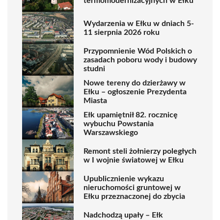
termomodernizacyjnych w Ełku
Wydarzenia w Ełku w dniach 5-
11 sierpnia 2026 roku
Przypomnienie Wód Polskich o
zasadach poboru wody i budowy
studni
Nowe tereny do dzierżawy w
Ełku – ogłoszenie Prezydenta
Miasta
Ełk upamiętnił 82. rocznicę
wybuchu Powstania
Warszawskiego
Remont steli żołnierzy poległych
w I wojnie światowej w Ełku
Upublicznienie wykazu
nieruchomości gruntowej w
Ełku przeznaczonej do zbycia
Nadchodzą upały – Ełk