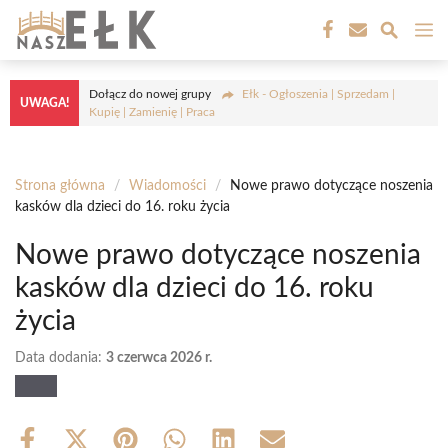
Przejdź
M
do
treści
Dołącz do nowej grupy
Ełk - Ogłoszenia | Sprzedam |
UWAGA!
Kupię | Zamienię | Praca
Strona główna
/
Wiadomości
/
Nowe prawo dotyczące noszenia
kasków dla dzieci do 16. roku życia
Nowe prawo dotyczące noszenia
kasków dla dzieci do 16. roku
życia
Data dodania:
3 czerwca 2026 r.
Share
Share
Share
Share
Share
Share