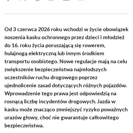
on
on
on
on
on
on
Facebook
X
Pinterest
WhatsApp
LinkedIn
Email
(Twitter)
Od 3 czerwca 2026 roku wchodzi w życie obowiązek
noszenia kasku ochronnego przez dzieci i młodzież
do 16. roku życia poruszającą się rowerem,
hulajnogą elektryczną lub innym środkiem
transportu osobistego. Nowe regulacje mają na celu
zwiększenie bezpieczeństwa najmłodszych
uczestników ruchu drogowego poprzez
ujednolicenie zasad dotyczących różnych pojazdów.
Wprowadzenie tego prawa jest odpowiedzią na
rosnącą liczbę incydentów drogowych. Jazda w
kasku może znacząco zmniejszyć ryzyko poważnych
urazów głowy, choć nie gwarantuje całkowitego
bezpieczeństwa.