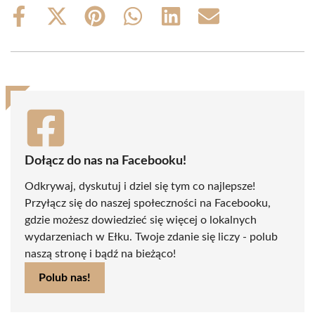
Share
Share
Share
Share
Share
Share
on
on
on
on
on
on
Facebook
X
Pinterest
WhatsApp
LinkedIn
Email
(Twitter)
Dołącz do nas na Facebooku!
Odkrywaj, dyskutuj i dziel się tym co najlepsze!
Przyłącz się do naszej społeczności na Facebooku,
gdzie możesz dowiedzieć się więcej o lokalnych
wydarzeniach w Ełku. Twoje zdanie się liczy - polub
naszą stronę i bądź na bieżąco!
Polub nas!