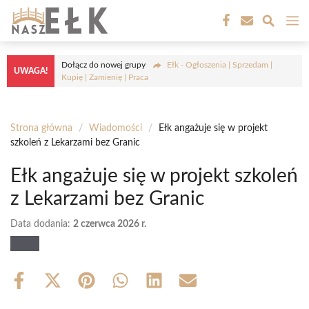
Przejdź
M
do
treści
Dołącz do nowej grupy
Ełk - Ogłoszenia | Sprzedam |
UWAGA!
Kupię | Zamienię | Praca
Strona główna
/
Wiadomości
/
Ełk angażuje się w projekt
szkoleń z Lekarzami bez Granic
Ełk angażuje się w projekt szkoleń
z Lekarzami bez Granic
Data dodania:
2 czerwca 2026 r.
Share
Share
Share
Share
Share
Share
on
on
on
on
on
on
Facebook
X
Pinterest
WhatsApp
LinkedIn
Email