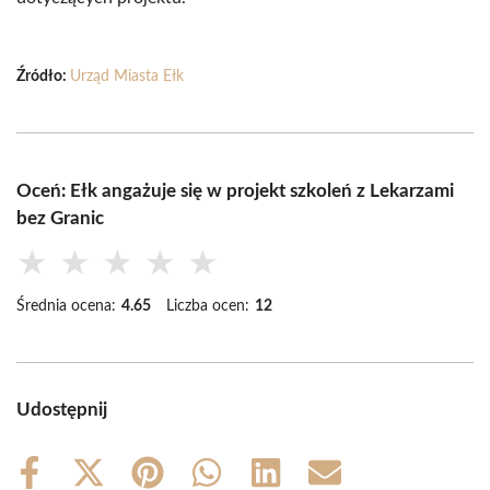
Źródło:
Urząd Miasta Ełk
Oceń: Ełk angażuje się w projekt szkoleń z Lekarzami
bez Granic
★
★
★
★
★
Średnia ocena:
4.65
Liczba ocen:
12
Udostępnij
Share
Share
Share
Share
Share
Share