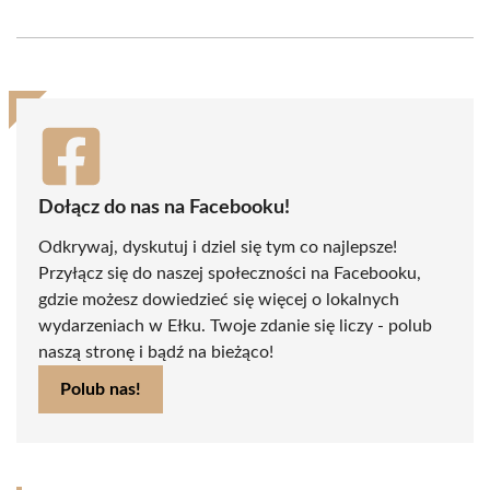
on
on
on
on
on
on
Facebook
X
Pinterest
WhatsApp
LinkedIn
Email
(Twitter)
Dołącz do nas na Facebooku!
Odkrywaj, dyskutuj i dziel się tym co najlepsze!
Przyłącz się do naszej społeczności na Facebooku,
gdzie możesz dowiedzieć się więcej o lokalnych
wydarzeniach w Ełku. Twoje zdanie się liczy - polub
naszą stronę i bądź na bieżąco!
Polub nas!