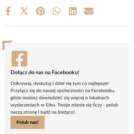
Share
Share
Share
Share
Share
Share
on
on
on
on
on
on
Facebook
X
Pinterest
WhatsApp
LinkedIn
Email
(Twitter)
Dołącz do nas na Facebooku!
Odkrywaj, dyskutuj i dziel się tym co najlepsze!
Przyłącz się do naszej społeczności na Facebooku,
gdzie możesz dowiedzieć się więcej o lokalnych
wydarzeniach w Ełku. Twoje zdanie się liczy - polub
naszą stronę i bądź na bieżąco!
Polub nas!