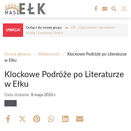
Przejdź
M
do
treści
Dołącz do nowej grupy
Ełk - Ogłoszenia | Sprzedam |
UWAGA!
Kupię | Zamienię | Praca
Strona główna
/
Wiadomości
/
Klockowe Podróże po Literaturze
w Ełku
Klockowe Podróże po Literaturze
w Ełku
Data dodania:
8 maja 2026 r.
Share
Share
Share
Share
Share
Share
on
on
on
on
on
on
Facebook
X
Pinterest
WhatsApp
LinkedIn
Email