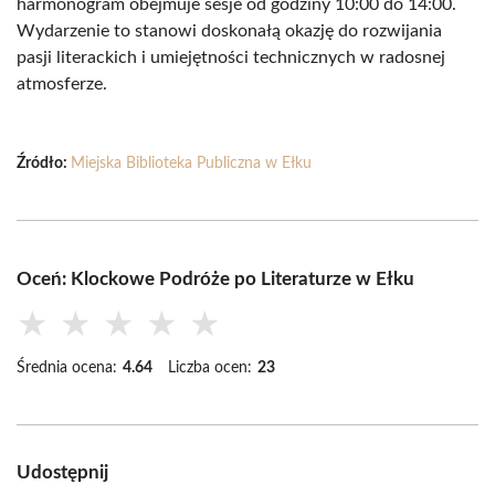
harmonogram obejmuje sesje od godziny 10:00 do 14:00.
Wydarzenie to stanowi doskonałą okazję do rozwijania
pasji literackich i umiejętności technicznych w radosnej
atmosferze.
Źródło:
Miejska Biblioteka Publiczna w Ełku
Oceń: Klockowe Podróże po Literaturze w Ełku
★
★
★
★
★
Średnia ocena:
4.64
Liczba ocen:
23
Udostępnij