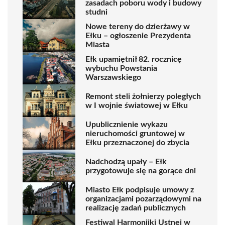
zasadach poboru wody i budowy
studni
Nowe tereny do dzierżawy w
Ełku – ogłoszenie Prezydenta
Miasta
Ełk upamiętnił 82. rocznicę
wybuchu Powstania
Warszawskiego
Remont steli żołnierzy poległych
w I wojnie światowej w Ełku
Upublicznienie wykazu
nieruchomości gruntowej w
Ełku przeznaczonej do zbycia
Nadchodzą upały – Ełk
przygotowuje się na gorące dni
Miasto Ełk podpisuje umowy z
organizacjami pozarządowymi na
realizację zadań publicznych
Festiwal Harmonijki Ustnej w