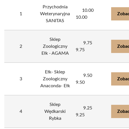
Przychodnia
10.00
1
Weterynaryjna
Zobac
10.00
SANITAS
Sklep
9.75
2
Zoologiczny
Zobac
9.75
Ełk - AGAMA
Ełk- Sklep
9.50
3
Zoologiczny
Zobac
9.50
Anaconda- Ełk
Sklep
9.25
4
Wędkarski
Zobac
9.25
Rybka