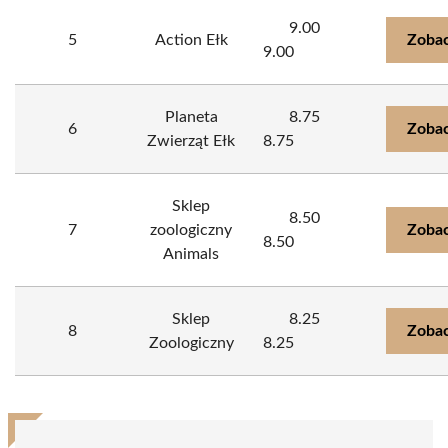
9.00
5
Action Ełk
Zobac
9.00
Planeta
8.75
6
Zobac
Zwierząt Ełk
8.75
Sklep
8.50
7
zoologiczny
Zobac
8.50
Animals
Sklep
8.25
8
Zobac
Zoologiczny
8.25