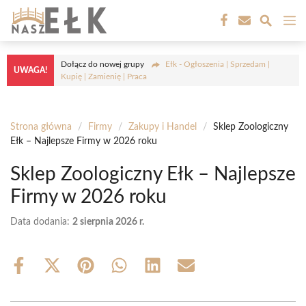
Przejdź
M
do
treści
Dołącz do nowej grupy
Ełk - Ogłoszenia | Sprzedam |
UWAGA!
Kupię | Zamienię | Praca
Strona główna
/
Firmy
/
Zakupy i Handel
/
Sklep Zoologiczny
Ełk – Najlepsze Firmy w 2026 roku
Sklep Zoologiczny Ełk – Najlepsze
Firmy w 2026 roku
Data dodania:
2 sierpnia 2026 r.
Share
Share
Share
Share
Share
Share
on
on
on
on
on
on
Facebook
X
Pinterest
WhatsApp
LinkedIn
Email
(Twitter)