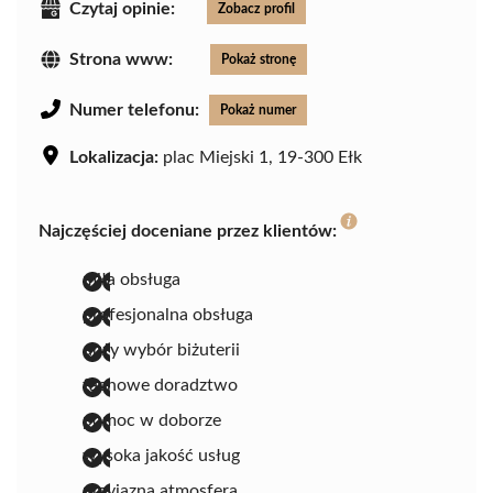
Czytaj opinie:
Zobacz profil
Strona www:
Pokaż stronę
Numer telefonu:
Pokaż numer
Lokalizacja:
plac Miejski 1, 19-300 Ełk
Najczęściej doceniane przez klientów:
miła obsługa
profesjonalna obsługa
duży wybór biżuterii
fachowe doradztwo
pomoc w doborze
wysoka jakość usług
przyjazna atmosfera