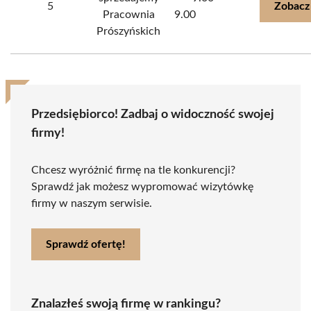
5
Zobacz
Pracownia
9.00
Prószyńskich
Przedsiębiorco! Zadbaj o widoczność swojej
firmy!
Chcesz wyróżnić firmę na tle konkurencji?
Sprawdź jak możesz wypromować wizytówkę
firmy w naszym serwisie.
Sprawdź ofertę!
Znalazłeś swoją firmę w rankingu?