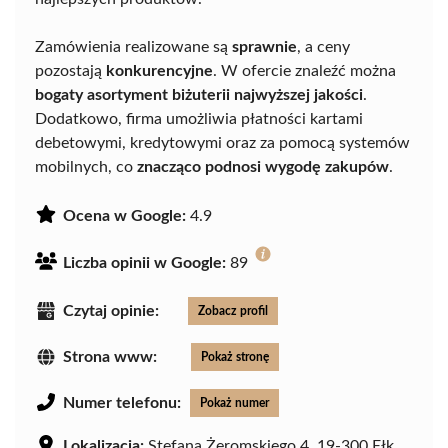
Zamówienia realizowane są
sprawnie
, a ceny
pozostają
konkurencyjne
. W ofercie znaleźć można
bogaty asortyment biżuterii najwyższej jakości
.
Dodatkowo, firma umożliwia płatności kartami
debetowymi, kredytowymi oraz za pomocą systemów
mobilnych, co
znacząco podnosi wygodę zakupów
.
Ocena w Google:
4.9
Liczba opinii w Google:
89
Czytaj opinie:
Zobacz profil
Strona www:
Pokaż stronę
Numer telefonu:
Pokaż numer
Lokalizacja:
Stefana Żeromskiego 4, 19-300 Ełk