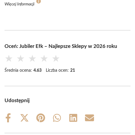
Więcej Informacji
Oceń: Jubiler Ełk – Najlepsze Sklepy w 2026 roku
★
★
★
★
★
Średnia ocena:
4.63
Liczba ocen:
21
Udostępnij
Share
Share
Share
Share
Share
Share
on
on
on
on
on
on
Facebook
X
Pinterest
WhatsApp
LinkedIn
Email
(Twitter)