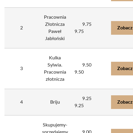
Pracownia
Złotnicza
9.75
2
Zobacz
Paweł
9.75
Jabłoński
Kulka
Sylwia.
9.50
3
Zobacz
Pracownia
9.50
złotnicza
9.25
4
Briju
Zobacz
9.25
Skupujemy-
sprzedajemy
9.00