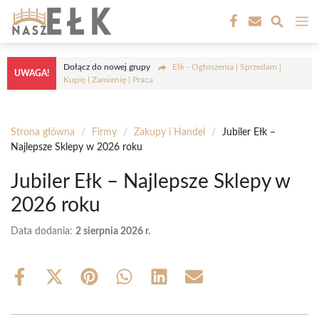
Przejdź
M
do
treści
Dołącz do nowej grupy
Ełk - Ogłoszenia | Sprzedam |
UWAGA!
Kupię | Zamienię | Praca
Strona główna
/
Firmy
/
Zakupy i Handel
/
Jubiler Ełk –
Najlepsze Sklepy w 2026 roku
Jubiler Ełk – Najlepsze Sklepy w
2026 roku
Data dodania:
2 sierpnia 2026 r.
Share
Share
Share
Share
Share
Share
on
on
on
on
on
on
Facebook
X
Pinterest
WhatsApp
LinkedIn
Email
(Twitter)