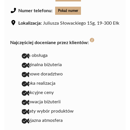
Numer telefonu:
Pokaż numer
Lokalizacja:
Juliusza Słowackiego 15g, 19-300 Ełk
Najczęściej doceniane przez klientów:
miła obsługa
oryginalna biżuteria
fachowe doradztwo
szybka realizacja
atrakcyjne ceny
renowacja biżuterii
bogaty wybór produktów
przyjazna atmosfera