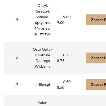
Optyk
Ruszczyk.
Zakład
9.00
5
Zobacz 
optyczny
9.00
Mirosław
Ruszczyk
Orto Optyk
Centrum
8.75
6
Zobacz 
Dobrego
8.75
Widzenia
8.50
7
brillen.pl
Zobacz 
8.50
Salon