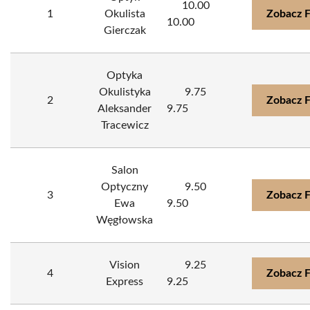
10.00
1
Okulista
Zobacz 
10.00
Gierczak
Optyka
Okulistyka
9.75
2
Zobacz 
Aleksander
9.75
Tracewicz
Salon
Optyczny
9.50
3
Zobacz 
Ewa
9.50
Węgłowska
Vision
9.25
4
Zobacz 
Express
9.25