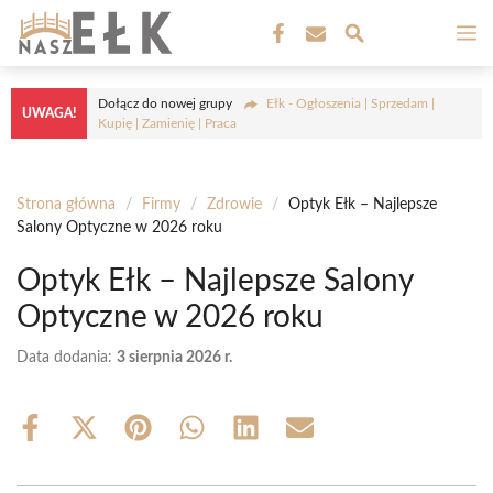
Przejdź
M
do
treści
Dołącz do nowej grupy
Ełk - Ogłoszenia | Sprzedam |
UWAGA!
Kupię | Zamienię | Praca
Strona główna
/
Firmy
/
Zdrowie
/
Optyk Ełk – Najlepsze
Salony Optyczne w 2026 roku
Optyk Ełk – Najlepsze Salony
Optyczne w 2026 roku
Data dodania:
3 sierpnia 2026 r.
Share
Share
Share
Share
Share
Share
on
on
on
on
on
on
Facebook
X
Pinterest
WhatsApp
LinkedIn
Email
(Twitter)