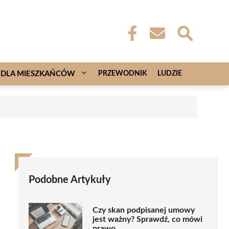
DLA MIESZKAŃCÓW
PRZEWODNIK
LUDZIE
Podobne Artykuły
Czy skan podpisanej umowy
jest ważny? Sprawdź, co mówi
prawo