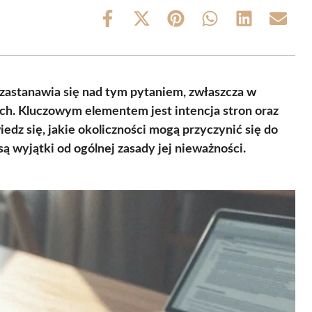
Share
Share
Share
Share
Share
Share
on
on
on
on
on
on
Facebook
X
Pinterest
WhatsApp
LinkedIn
Email
(Twitter)
zastanawia się nad tym pytaniem, zwłaszcza w
ych. Kluczowym elementem jest intencja stron oraz
edz się, jakie okoliczności mogą przyczynić się do
ą wyjątki od ogólnej zasady jej nieważności.