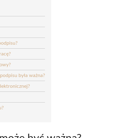
podpisu?
racę?
mowy?
 podpisu była ważna?
ektronicznej?
u?