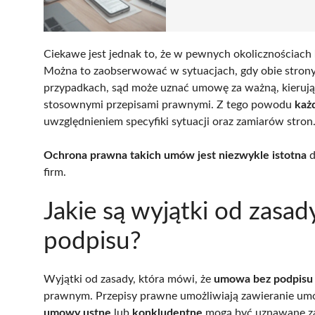
Ciekawe jest jednak to, że w pewnych okolicznościach
Można to zaobserwować w sytuacjach, gdy obie strony
przypadkach, sąd może uznać umowę za ważną, kierują
stosownymi przepisami prawnymi. Z tego powodu
każ
uwzględnieniem specyfiki sytuacji oraz zamiarów stron
Ochrona prawna takich umów jest niezwykle istotna
d
firm.
Jakie są wyjątki od zas
podpisu?
Wyjątki od zasady, która mówi, że
umowa bez podpisu 
prawnym. Przepisy prawne umożliwiają zawieranie umó
umowy ustne
lub
konkludentne
mogą być uznawane za 