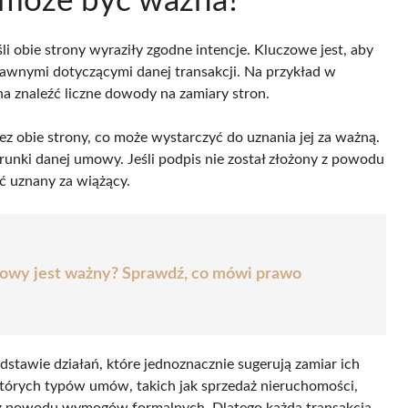
 może być ważna?
 obie strony wyraziły zgodne intencje. Kluczowe jest, aby
rawnymi dotyczącymi danej transakcji. Na przykład w
na znaleźć liczne dowody na zamiary stron.
ez obie strony, co może wystarczyć do uznania jej za ważną.
arunki danej umowy. Jeśli podpis nie został złożony z powodu
ć uznany za wiążący.
owy jest ważny? Sprawdź, co mówi prawo
tawie działań, które jednoznacznie sugerują zamiar ich
których typów umów, takich jak sprzedaż nieruchomości,
z powodu wymogów formalnych. Dlatego każda transakcja