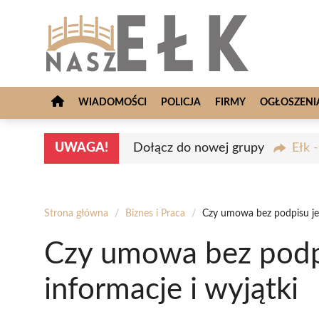
Przejdź
do
treści
WIADOMOŚCI
POLICJA
FIRMY
OGŁOSZENI
UWAGA!
Dołącz do nowej grupy
Ełk 
Strona główna
/
Biznes i Praca
/
Czy umowa bez podpisu jes
Czy umowa bez podp
informacje i wyjątki