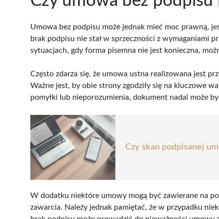
Czy umowa bez podpisu
Umowa bez podpisu może jednak mieć moc prawną, jeśli
brak podpisu nie stał w sprzeczności z wymaganiami p
sytuacjach, gdy forma pisemna nie jest konieczna, moż
Często zdarza się, że umowa ustna realizowana jest prz
Ważne jest, by obie strony zgodziły się na kluczowe w
pomyłki lub nieporozumienia, dokument nadal może by
Czy skan podpisanej um
W dodatku niektóre umowy mogą być zawierane na pods
zawarcia. Należy jednak pamiętać, że w przypadku nie
brak podpisu może prowadzić do nieważności umowy 