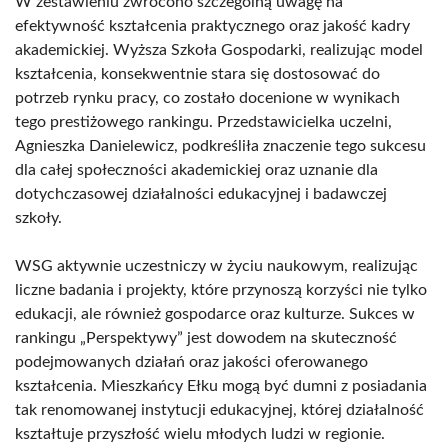
W zestawieniu zwrócono szczególną uwagę na
efektywność kształcenia praktycznego oraz jakość kadry
akademickiej. Wyższa Szkoła Gospodarki, realizując model
kształcenia, konsekwentnie stara się dostosować do
potrzeb rynku pracy, co zostało docenione w wynikach
tego prestiżowego rankingu. Przedstawicielka uczelni,
Agnieszka Danielewicz, podkreśliła znaczenie tego sukcesu
dla całej społeczności akademickiej oraz uznanie dla
dotychczasowej działalności edukacyjnej i badawczej
szkoły.
WSG aktywnie uczestniczy w życiu naukowym, realizując
liczne badania i projekty, które przynoszą korzyści nie tylko
edukacji, ale również gospodarce oraz kulturze. Sukces w
rankingu „Perspektywy” jest dowodem na skuteczność
podejmowanych działań oraz jakości oferowanego
kształcenia. Mieszkańcy Ełku mogą być dumni z posiadania
tak renomowanej instytucji edukacyjnej, której działalność
kształtuje przyszłość wielu młodych ludzi w regionie.