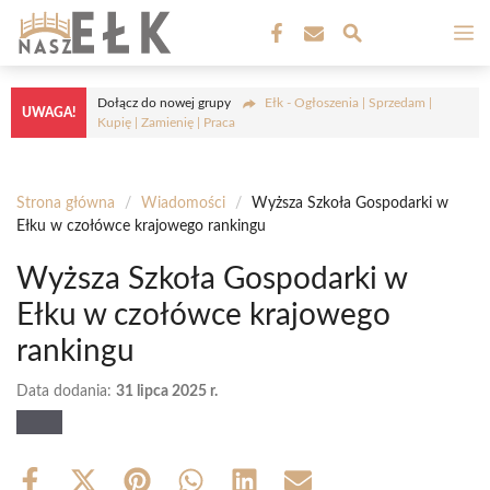
Przejdź
M
do
treści
Dołącz do nowej grupy
Ełk - Ogłoszenia | Sprzedam |
UWAGA!
Kupię | Zamienię | Praca
Strona główna
/
Wiadomości
/
Wyższa Szkoła Gospodarki w
Ełku w czołówce krajowego rankingu
Wyższa Szkoła Gospodarki w
Ełku w czołówce krajowego
rankingu
Data dodania:
31 lipca 2025 r.
Share
Share
Share
Share
Share
Share