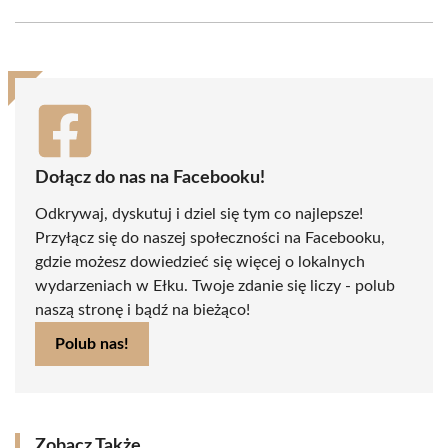
Facebook
X
Pinterest
WhatsApp
LinkedIn
Email
(Twitter)
Dołącz do nas na Facebooku!
Odkrywaj, dyskutuj i dziel się tym co najlepsze!
Przyłącz się do naszej społeczności na Facebooku,
gdzie możesz dowiedzieć się więcej o lokalnych
wydarzeniach w Ełku. Twoje zdanie się liczy - polub
naszą stronę i bądź na bieżąco!
Polub nas!
Zobacz Także