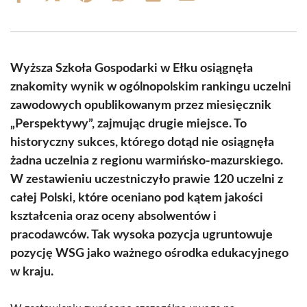
on
on
on
on
on
on
Facebook
X
Pinterest
WhatsApp
LinkedIn
Email
(Twitter)
Wyższa Szkoła Gospodarki w Ełku osiągnęła
znakomity wynik w ogólnopolskim rankingu uczelni
zawodowych opublikowanym przez miesięcznik
„Perspektywy”, zajmując drugie miejsce. To
historyczny sukces, którego dotąd nie osiągnęła
żadna uczelnia z regionu warmińsko-mazurskiego.
W zestawieniu uczestniczyło prawie 120 uczelni z
całej Polski, które oceniano pod kątem jakości
kształcenia oraz oceny absolwentów i
pracodawców. Tak wysoka pozycja ugruntowuje
pozycję WSG jako ważnego ośrodka edukacyjnego
w kraju.