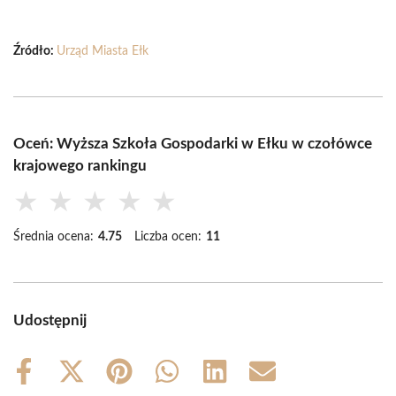
Źródło:
Urząd Miasta Ełk
Oceń: Wyższa Szkoła Gospodarki w Ełku w czołówce
krajowego rankingu
★
★
★
★
★
Średnia ocena:
4.75
Liczba ocen:
11
Udostępnij
Share
Share
Share
Share
Share
Share
on
on
on
on
on
on