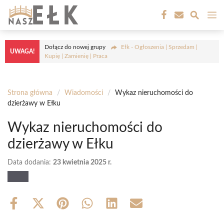
Przejdź
M
do
treści
Dołącz do nowej grupy
Ełk - Ogłoszenia | Sprzedam |
UWAGA!
Kupię | Zamienię | Praca
Strona główna
/
Wiadomości
/
Wykaz nieruchomości do
dzierżawy w Ełku
Wykaz nieruchomości do
dzierżawy w Ełku
Data dodania:
23 kwietnia 2025 r.
Share
Share
Share
Share
Share
Share
on
on
on
on
on
on
Facebook
X
Pinterest
WhatsApp
LinkedIn
Email