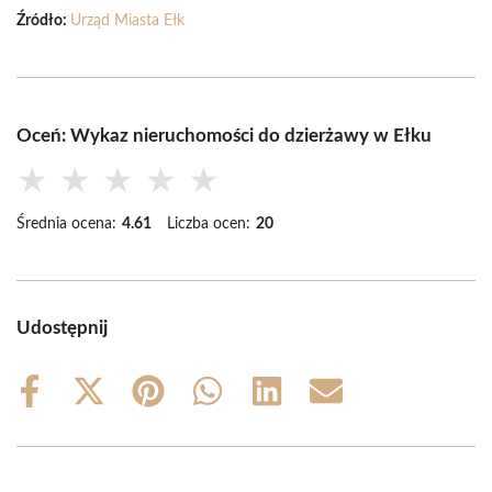
Źródło:
Urząd Miasta Ełk
Oceń: Wykaz nieruchomości do dzierżawy w Ełku
★
★
★
★
★
Średnia ocena:
4.61
Liczba ocen:
20
Udostępnij
Share
Share
Share
Share
Share
Share
on
on
on
on
on
on
Facebook
X
Pinterest
WhatsApp
LinkedIn
Email
(Twitter)