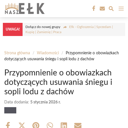
Przejdź
M
do
treści
Dołącz do nowej grupy
Ełk - Ogłoszenia | Sprzedam |
UWAGA!
Kupię | Zamienię | Praca
Strona główna
/
Wiadomości
/
Przypomnienie o obowiazkach
dotyczących usuwania śniegu i sopli lodu z dachów
Przypomnienie o obowiazkach
dotyczących usuwania śniegu i
sopli lodu z dachów
Data dodania:
5 stycznia 2026 r.
Share
Share
Share
Share
Share
Share