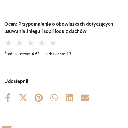
Oceń: Przypomnienie o obowiazkach dotyczących
usuwania śniegu i sopli lodu z dachów
★
★
★
★
★
Średnia ocena:
4.63
Liczba ocen:
13
Udostępnij
Share
Share
Share
Share
Share
Share
on
on
on
on
on
on
Facebook
X
Pinterest
WhatsApp
LinkedIn
Email
(Twitter)