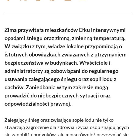
on
on
on
on
on
on
Facebook
X
Pinterest
WhatsApp
LinkedIn
Email
(Twitter)
Zima przywitała mieszkańców Ełku intensywnymi
opadami śniegu oraz zimną, zmienną temperaturą.
W związku z tym, władze lokalne przypominają o
istotnych obowiązkach związanych z utrzymaniem
bezpieczeństwa w budynkach. Właściciele i
administratorzy są zobowiązani do regularnego
usuwania zalegającego śniegu oraz sopli lodu z
dachów. Zaniedbania w tym zakresie mogą
prowadzić do niebezpiecznych sytuacji oraz
odpowiedzialności prawnej.
Zalegający śnieg oraz zwisające sople lodu nie tylko
stwarzają zagrożenie dla zdrowia i życia osób znajdujących
się w pobliżu budynków, ale mogą również przyczyniać się