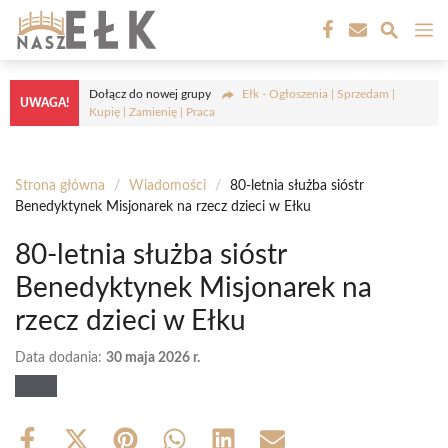
Przejdź
M
do
treści
Dołącz do nowej grupy
Ełk - Ogłoszenia | Sprzedam |
UWAGA!
Kupię | Zamienię | Praca
Strona główna
/
Wiadomości
/
80-letnia służba sióstr
Benedyktynek Misjonarek na rzecz dzieci w Ełku
80-letnia służba sióstr
Benedyktynek Misjonarek na
rzecz dzieci w Ełku
Data dodania:
30 maja 2026 r.
Share
Share
Share
Share
Share
Share