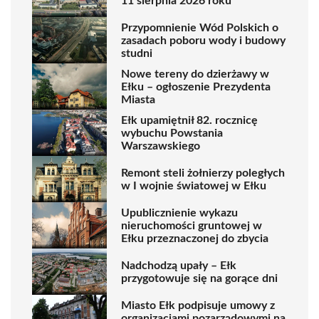
11 sierpnia 2026 roku
Przypomnienie Wód Polskich o
zasadach poboru wody i budowy
studni
Nowe tereny do dzierżawy w
Ełku – ogłoszenie Prezydenta
Miasta
Ełk upamiętnił 82. rocznicę
wybuchu Powstania
Warszawskiego
Remont steli żołnierzy poległych
w I wojnie światowej w Ełku
Upublicznienie wykazu
nieruchomości gruntowej w
Ełku przeznaczonej do zbycia
Nadchodzą upały – Ełk
przygotowuje się na gorące dni
Miasto Ełk podpisuje umowy z
organizacjami pozarządowymi na