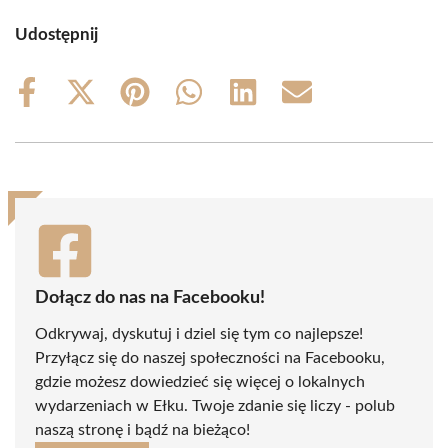
Udostępnij
Share
Share
Share
Share
Share
Share
on
on
on
on
on
on
Facebook
X
Pinterest
WhatsApp
LinkedIn
Email
(Twitter)
Dołącz do nas na Facebooku!
Odkrywaj, dyskutuj i dziel się tym co najlepsze!
Przyłącz się do naszej społeczności na Facebooku,
gdzie możesz dowiedzieć się więcej o lokalnych
wydarzeniach w Ełku. Twoje zdanie się liczy - polub
naszą stronę i bądź na bieżąco!