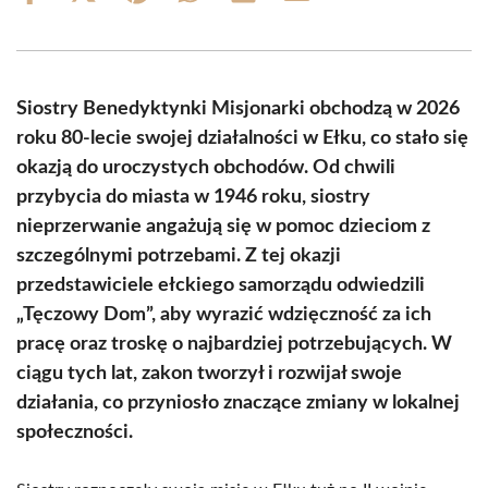
on
on
on
on
on
on
Facebook
X
Pinterest
WhatsApp
LinkedIn
Email
(Twitter)
Siostry Benedyktynki Misjonarki obchodzą w 2026
roku 80-lecie swojej działalności w Ełku, co stało się
okazją do uroczystych obchodów. Od chwili
przybycia do miasta w 1946 roku, siostry
nieprzerwanie angażują się w pomoc dzieciom z
szczególnymi potrzebami. Z tej okazji
przedstawiciele ełckiego samorządu odwiedzili
„Tęczowy Dom”, aby wyrazić wdzięczność za ich
pracę oraz troskę o najbardziej potrzebujących. W
ciągu tych lat, zakon tworzył i rozwijał swoje
działania, co przyniosło znaczące zmiany w lokalnej
społeczności.