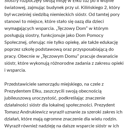
Siostry rozpoczęły swoją misję w Ełku tuż po II wojnie
światowej, zajmując budynek przy ul. Kilińskiego 2, który
był wcześniej siedzibą niemieckich sióstr. Od tamtej pory
stanowi to miejsce, które stało się oazą dla dzieci
wymagających wsparcia. „Tęczowy Dom” w którym
posługują siostry, funkcjonuje jako Dom Pomocy
Społecznej, oferując nie tylko opiekę, ale także edukację
poprzez szkołę podstawową oraz przysposabiającą do
pracy. Obecnie w „Tęczowym Domu” pracuje dwanaście
sióstr, które wykonują różnorodne zadania z zakresu opieki
i wsparcia.
Przedstawiciele samorządu miejskiego, na czele z
Prezydentem Ełku, zaszczycili swoją obecnością
jubileuszową uroczystość, podkreślając znaczenie
działalności sióstr dla lokalnej społeczności. Prezydent
Tomasz Andrukiewicz wyraził uznanie za szeroki zakres ich
działań, które mają ogromne znaczenie dla wielu rodzin.
Wyraził również nadzieję na dalsze wsparcie sióstr w ich