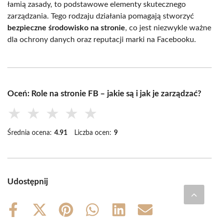
łamią zasady, to podstawowe elementy skutecznego
zarządzania. Tego rodzaju działania pomagają stworzyć
bezpieczne środowisko na stronie
, co jest niezwykle ważne
dla ochrony danych oraz reputacji marki na Facebooku.
Oceń: Role na stronie FB – jakie są i jak je zarządzać?
★
★
★
★
★
Średnia ocena:
4.91
Liczba ocen:
9
Udostępnij
Share
Share
Share
Share
Share
Share