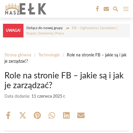
Przejdź
M
do
treści
Dołącz do nowej grupy
Ełk - Ogłoszenia | Sprzedam |
UWAGA!
Kupię | Zamienię | Praca
Strona główna
/
Technologie
/
Role na stronie FB – jakie są i jak
je zarządzać?
Role na stronie FB – jakie są i jak
je zarządzać?
Data dodania:
11 czerwca 2025 r.
Share
Share
Share
Share
Share
Share
on
on
on
on
on
on
Facebook
X
Pinterest
WhatsApp
LinkedIn
Email
(Twitter)