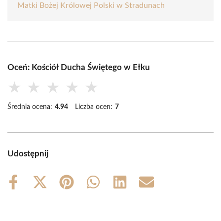
Matki Bożej Królowej Polski w Stradunach
Oceń: Kościół Ducha Świętego w Ełku
★
★
★
★
★
Średnia ocena:
4.94
Liczba ocen:
7
Udostępnij
Share
Share
Share
Share
Share
Share
on
on
on
on
on
on
Facebook
X
Pinterest
WhatsApp
LinkedIn
Email
(Twitter)