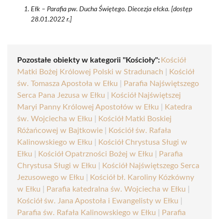
Ełk – Parafia pw. Ducha Świętego. Diecezja ełcka. [dostęp
28.01.2022 r.]
Pozostałe obiekty w kategorii "Kościoły":
Kościół
Matki Bożej Królowej Polski w Stradunach
|
Kościół
św. Tomasza Apostoła w Ełku
|
Parafia Najświętszego
Serca Pana Jezusa w Ełku
|
Kościół Najświętszej
Maryi Panny Królowej Apostołów w Ełku
|
Katedra
św. Wojciecha w Ełku
|
Kościół Matki Boskiej
Różańcowej w Bajtkowie
|
Kościół św. Rafała
Kalinowskiego w Ełku
|
Kościół Chrystusa Sługi w
Ełku
|
Kościół Opatrzności Bożej w Ełku
|
Parafia
Chrystusa Sługi w Ełku
|
Kościół Najświętszego Serca
Jezusowego w Ełku
|
Kościół bł. Karoliny Kózkówny
w Ełku
|
Parafia katedralna św. Wojciecha w Ełku
|
Kościół św. Jana Apostoła i Ewangelisty w Ełku
|
Parafia św. Rafała Kalinowskiego w Ełku
|
Parafia