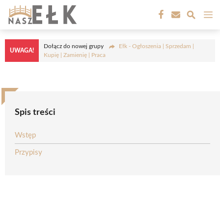
Przejdź
M
do
treści
Dołącz do nowej grupy
Ełk - Ogłoszenia | Sprzedam |
UWAGA!
Kupię | Zamienię | Praca
Spis treści
Wstęp
Przypisy