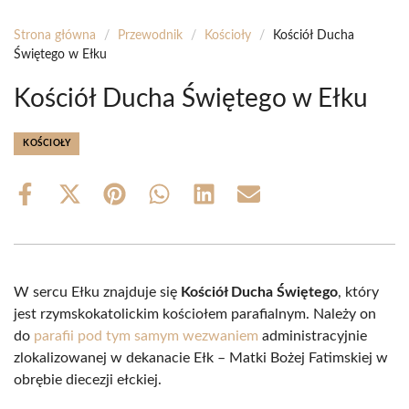
Strona główna
/
Przewodnik
/
Kościoły
/
Kościół Ducha
Świętego w Ełku
Kościół Ducha Świętego w Ełku
KOŚCIOŁY
Share
Share
Share
Share
Share
Share
on
on
on
on
on
on
Facebook
X
Pinterest
WhatsApp
LinkedIn
Email
(Twitter)
W sercu Ełku znajduje się
Kościół Ducha Świętego
, który
jest rzymskokatolickim kościołem parafialnym. Należy on
do
parafii pod tym samym wezwaniem
administracyjnie
zlokalizowanej w dekanacie Ełk – Matki Bożej Fatimskiej w
obrębie diecezji ełckiej.