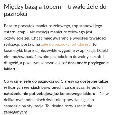
Między bazą a topem – trwałe żele do
paznokci
Baza to początek manicure żelowego, top stanowi jego
ostatni etap – ale esencją manicure żelowego jest
oczywiście żel. Chcąc mieć gwarancję wysokiej trwałości
stylizacji, postaw na
żele do paznokci od Claresy
. To
kosmetyki, które są niezwykle wygodne w aplikacji. Dzięki
nim możesz nadać swoim paznokciom dowolny kształt i
długość, a poza tym zapewniają też
doskonałe przyleganie
lakieru
.
Co ważne,
żele do paznokci od Claresy są dostępne także
w licznych wersjach barwionych, co oznacza, że po ich
nałożeniu nie potrzebujesz już kolorowego lakieru
– żel w
delikatnych odcieniach świetnie sprawdza się jako
samodzielna stylizacja. To idealne rozwiązanie dla
zabieganych!