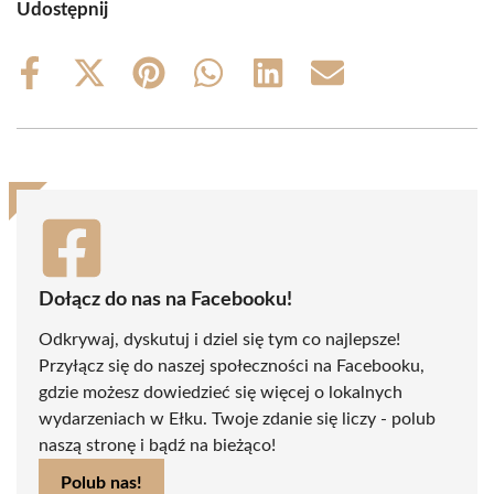
Udostępnij
Share
Share
Share
Share
Share
Share
on
on
on
on
on
on
Facebook
X
Pinterest
WhatsApp
LinkedIn
Email
(Twitter)
Dołącz do nas na Facebooku!
Odkrywaj, dyskutuj i dziel się tym co najlepsze!
Przyłącz się do naszej społeczności na Facebooku,
gdzie możesz dowiedzieć się więcej o lokalnych
wydarzeniach w Ełku. Twoje zdanie się liczy - polub
naszą stronę i bądź na bieżąco!
Polub nas!