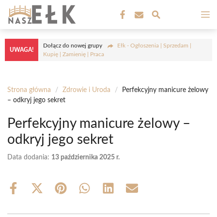
Przejdź
M
do
treści
Dołącz do nowej grupy
Ełk - Ogłoszenia | Sprzedam |
UWAGA!
Kupię | Zamienię | Praca
Strona główna
/
Zdrowie i Uroda
/
Perfekcyjny manicure żelowy
– odkryj jego sekret
Perfekcyjny manicure żelowy –
odkryj jego sekret
Data dodania:
13 października 2025 r.
Share
Share
Share
Share
Share
Share
on
on
on
on
on
on
Facebook
X
Pinterest
WhatsApp
LinkedIn
Email
(Twitter)