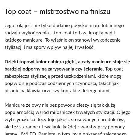
Top coat – mistrzostwo na finiszu
Jego rolą jest nie tylko dodanie połysku, matu lub innego
rodzaju wykończenia – top coat to tzw. kropka nad i
każdego manicure. To właśnie on stanowi wykończenie
stylizacji i ma spory wpływ na jej trwałość.
Dzięki topowi kolor nabiera głębi, a cały manicure staje się
bardziej odporny na zarysowania czy ścieranie
. Top coat
zabezpiecza stylizację przed uszkodzeniami, które mogą
pojawić się podczas codziennych czynności, takich jak
pisanie na klawiaturze czy kontakt z detergentami.
Manicure żelowy nie bez powodu cieszy się tak dużą
popularnością wśród miłośniczek trwałych stylizacji. O jego
wytrzymałości decyduje jakość stosowanych produktów,
ale też staranne utrwalanie każdej z warstw przy pomocy
lampy UV/LED. Pamiętaj o tym, by nie skracać zalecanego