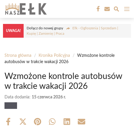
Przejdź
M
do
treści
Dołącz do nowej grupy
Ełk - Ogłoszenia | Sprzedam |
UWAGA!
Kupię | Zamienię | Praca
Strona główna
/
Kronika Policyjna
/
Wzmożone kontrole
autobusów w trakcie wakacji 2026
Wzmożone kontrole autobusów
w trakcie wakacji 2026
Data dodania:
15 czerwca 2026 r.
Share
Share
Share
Share
Share
Share
on
on
on
on
on
on
Facebook
X
Pinterest
WhatsApp
LinkedIn
Email