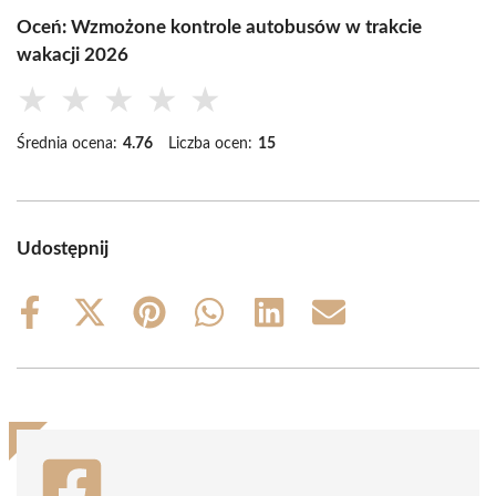
Oceń: Wzmożone kontrole autobusów w trakcie
wakacji 2026
★
★
★
★
★
Średnia ocena:
4.76
Liczba ocen:
15
Udostępnij
Share
Share
Share
Share
Share
Share
on
on
on
on
on
on
Facebook
X
Pinterest
WhatsApp
LinkedIn
Email
(Twitter)