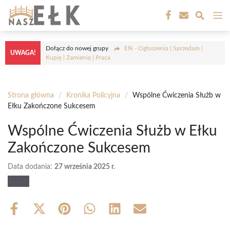
Przejdź
M
do
treści
Dołącz do nowej grupy
Ełk - Ogłoszenia | Sprzedam |
UWAGA!
Kupię | Zamienię | Praca
Strona główna
/
Kronika Policyjna
/
Wspólne Ćwiczenia Służb w
Ełku Zakończone Sukcesem
Wspólne Ćwiczenia Służb w Ełku
Zakończone Sukcesem
Data dodania:
27 września 2025 r.
Share
Share
Share
Share
Share
Share
on
on
on
on
on
on
Facebook
X
Pinterest
WhatsApp
LinkedIn
Email