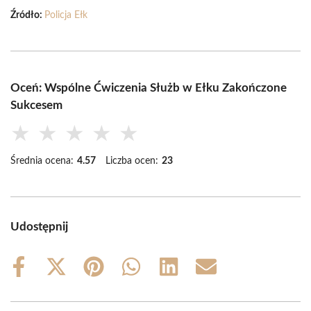
Źródło:
Policja Ełk
Oceń: Wspólne Ćwiczenia Służb w Ełku Zakończone
Sukcesem
★
★
★
★
★
Średnia ocena:
4.57
Liczba ocen:
23
Udostępnij
Share
Share
Share
Share
Share
Share
on
on
on
on
on
on
Facebook
X
Pinterest
WhatsApp
LinkedIn
Email
(Twitter)