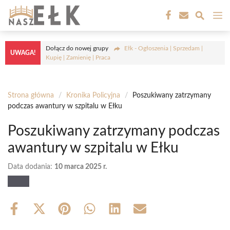
Przejdź
M
do
treści
Dołącz do nowej grupy
Ełk - Ogłoszenia | Sprzedam |
UWAGA!
Kupię | Zamienię | Praca
Strona główna
/
Kronika Policyjna
/
Poszukiwany zatrzymany
podczas awantury w szpitalu w Ełku
Poszukiwany zatrzymany podczas
awantury w szpitalu w Ełku
Data dodania:
10 marca 2025 r.
Share
Share
Share
Share
Share
Share
on
on
on
on
on
on
Facebook
X
Pinterest
WhatsApp
LinkedIn
Email