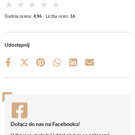
★
★
★
★
★
Średnia ocena:
4.96
Liczba ocen:
16
Udostępnij
Share
Share
Share
Share
Share
Share
on
on
on
on
on
on
Facebook
X
Pinterest
WhatsApp
LinkedIn
Email
(Twitter)
Dołącz do nas na Facebooku!