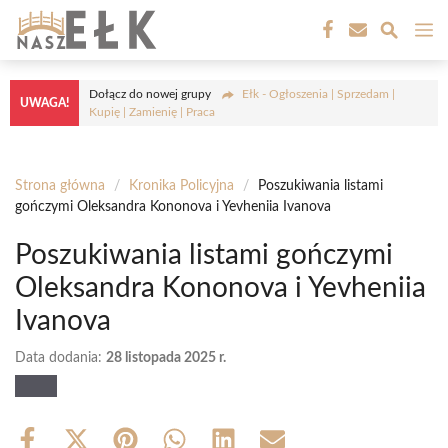
Przejdź
M
do
treści
Dołącz do nowej grupy
Ełk - Ogłoszenia | Sprzedam |
UWAGA!
Kupię | Zamienię | Praca
Strona główna
/
Kronika Policyjna
/
Poszukiwania listami
gończymi Oleksandra Kononova i Yevheniia Ivanova
Poszukiwania listami gończymi
Oleksandra Kononova i Yevheniia
Ivanova
Data dodania:
28 listopada 2025 r.
Share
Share
Share
Share
Share
Share