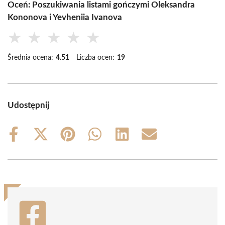
Oceń: Poszukiwania listami gończymi Oleksandra
Kononova i Yevheniia Ivanova
★
★
★
★
★
Średnia ocena:
4.51
Liczba ocen:
19
Udostępnij
Share
Share
Share
Share
Share
Share
on
on
on
on
on
on
Facebook
X
Pinterest
WhatsApp
LinkedIn
Email
(Twitter)