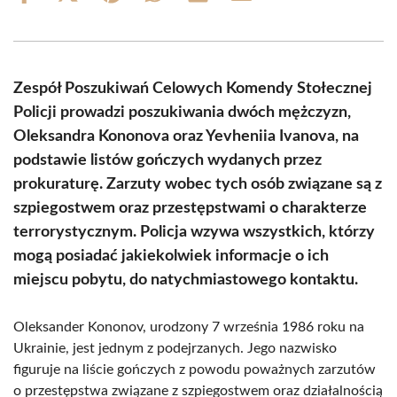
on
on
on
on
on
on
Facebook
X
Pinterest
WhatsApp
LinkedIn
Email
(Twitter)
Zespół Poszukiwań Celowych Komendy Stołecznej
Policji prowadzi poszukiwania dwóch mężczyzn,
Oleksandra Kononova oraz Yevheniia Ivanova, na
podstawie listów gończych wydanych przez
prokuraturę. Zarzuty wobec tych osób związane są z
szpiegostwem oraz przestępstwami o charakterze
terrorystycznym. Policja wzywa wszystkich, którzy
mogą posiadać jakiekolwiek informacje o ich
miejscu pobytu, do natychmiastowego kontaktu.
Oleksander Kononov, urodzony 7 września 1986 roku na
Ukrainie, jest jednym z podejrzanych. Jego nazwisko
figuruje na liście gończych z powodu poważnych zarzutów
o przestępstwa związane z szpiegostwem oraz działalnością