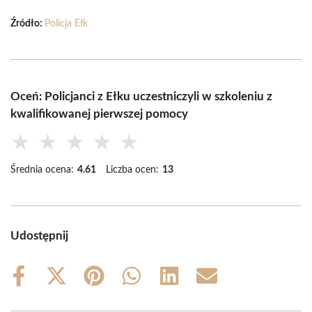
Źródło:
Policja Ełk
Oceń: Policjanci z Ełku uczestniczyli w szkoleniu z
kwalifikowanej pierwszej pomocy
★
★
★
★
★
Średnia ocena:
4.61
Liczba ocen:
13
Udostępnij
Share
Share
Share
Share
Share
Share
on
on
on
on
on
on
Facebook
X
Pinterest
WhatsApp
LinkedIn
Email