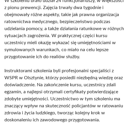
W szkoleniu brało udział 24 funkcjonariuszy, w większości
z pionu prewencji. Zajęcia trwały dwa tygodnie i
obejmowały różne aspekty, takie jak prawna organizacja
ratownictwa medycznego, bezpieczeństwo podczas
udzielania pomocy, a także działania ratunkowe w różnych
sytuacjach zagrożenia. W praktycznej części kursu
uczestnicy mieli okazję wykazać się umiejętnościami w
symulowanych warunkach, co miało na celu lepsze
przygotowanie ich do realiów służby.
Instruktorami szkolenia byli profesjonalni specjaliści z
WSPR w Olsztynie, którzy posiedli niezbędną wiedzę oraz
doświadczenie. Na zakończenie kursu, uczestnicy zdali
egzamin, a najlepsi otrzymali certyfikaty potwierdzające
zdobyte umiejętności. Uczestnictwo w tym szkoleniu ma
znaczący wpływ na skuteczność policjantów w ratowaniu
zdrowia i życia ludzkiego, tworząc kolejny krok w
doskonaleniu ich zawodowego przygotowania.