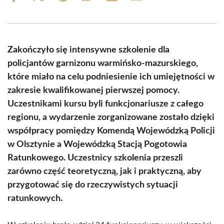
on
on
on
on
on
on
Facebook
X
Pinterest
WhatsApp
LinkedIn
Email
(Twitter)
Zakończyło się intensywne szkolenie dla
policjantów garnizonu warmińsko-mazurskiego,
które miało na celu podniesienie ich umiejętności w
zakresie kwalifikowanej pierwszej pomocy.
Uczestnikami kursu byli funkcjonariusze z całego
regionu, a wydarzenie zorganizowane zostało dzięki
współpracy pomiędzy Komendą Wojewódzką Policji
w Olsztynie a Wojewódzką Stacją Pogotowia
Ratunkowego. Uczestnicy szkolenia przeszli
zarówno część teoretyczną, jak i praktyczną, aby
przygotować się do rzeczywistych sytuacji
ratunkowych.