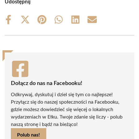
Udostępnij
Share
Share
Share
Share
Share
Share
on
on
on
on
on
on
Facebook
X
Pinterest
WhatsApp
LinkedIn
Email
(Twitter)
Dołącz do nas na Facebooku!
Odkrywaj, dyskutuj i dziel się tym co najlepsze!
Przyłącz się do naszej społeczności na Facebooku,
gdzie możesz dowiedzieć się więcej o lokalnych
wydarzeniach w Ełku. Twoje zdanie się liczy - polub
naszą stronę i bądź na bieżąco!
Polub nas!