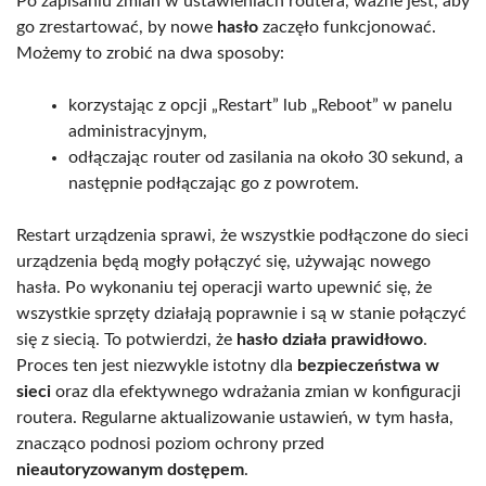
Po zapisaniu zmian w ustawieniach routera, ważne jest, aby
go zrestartować, by nowe
hasło
zaczęło funkcjonować.
Możemy to zrobić na dwa sposoby:
korzystając z opcji „Restart” lub „Reboot” w panelu
administracyjnym,
odłączając router od zasilania na około 30 sekund, a
następnie podłączając go z powrotem.
Restart urządzenia sprawi, że wszystkie podłączone do sieci
urządzenia będą mogły połączyć się, używając nowego
hasła. Po wykonaniu tej operacji warto upewnić się, że
wszystkie sprzęty działają poprawnie i są w stanie połączyć
się z siecią. To potwierdzi, że
hasło działa prawidłowo
.
Proces ten jest niezwykle istotny dla
bezpieczeństwa w
sieci
oraz dla efektywnego wdrażania zmian w konfiguracji
routera. Regularne aktualizowanie ustawień, w tym hasła,
znacząco podnosi poziom ochrony przed
nieautoryzowanym dostępem
.