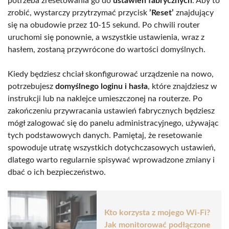
potrzeba zresetowania go do
ustawień fabrycznych
. Aby to
zrobić, wystarczy przytrzymać przycisk
’Reset’
znajdujący
się na obudowie przez 10-15 sekund. Po chwili router
uruchomi się ponownie, a wszystkie ustawienia, wraz z
hasłem, zostaną przywrócone do wartości domyślnych.
Kiedy będziesz chciał skonfigurować urządzenie na nowo,
potrzebujesz
domyślnego loginu i hasła
, które znajdziesz w
instrukcji lub na naklejce umieszczonej na routerze. Po
zakończeniu przywracania ustawień fabrycznych będziesz
mógł zalogować się do panelu administracyjnego, używając
tych podstawowych danych. Pamiętaj, że resetowanie
spowoduje utratę wszystkich dotychczasowych ustawień,
dlatego warto regularnie spisywać wprowadzone zmiany i
dbać o ich bezpieczeństwo.
Kto korzysta z mojego Wi-Fi?
Jak monitorować podłączone