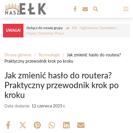
Przejdź
M
do
treści
Dołącz do nowej grupy
Ełk - Ogłoszenia | Sprzedam |
UWAGA!
Kupię | Zamienię | Praca
Strona główna
/
Technologie
/
Jak zmienić hasło do routera?
Praktyczny przewodnik krok po kroku
Jak zmienić hasło do routera?
Praktyczny przewodnik krok po
kroku
Data dodania:
12 czerwca 2025 r.
Share
Share
Share
Share
Share
Share
on
on
on
on
on
on