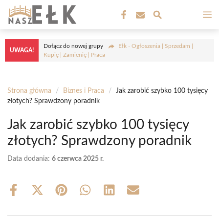
Przejdź
M
do
treści
Dołącz do nowej grupy
Ełk - Ogłoszenia | Sprzedam |
UWAGA!
Kupię | Zamienię | Praca
Strona główna
/
Biznes i Praca
/
Jak zarobić szybko 100 tysięcy
złotych? Sprawdzony poradnik
Jak zarobić szybko 100 tysięcy
złotych? Sprawdzony poradnik
Data dodania:
6 czerwca 2025 r.
Share
Share
Share
Share
Share
Share
on
on
on
on
on
on
Facebook
X
Pinterest
WhatsApp
LinkedIn
Email
(Twitter)