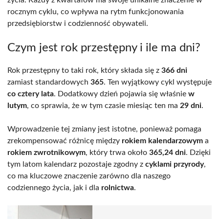
życia. Każdy z kwartałów ma swoje unikalne znaczenie w
rocznym cyklu, co wpływa na rytm funkcjonowania
przedsiębiorstw i codzienność obywateli.
Czym jest rok przestępny i ile ma dni?
Rok przestępny to taki rok, który składa się z
366 dni
zamiast standardowych
365
. Ten wyjątkowy cykl występuje
co cztery lata
. Dodatkowy dzień pojawia się właśnie
w
lutym
, co sprawia, że w tym czasie miesiąc ten ma
29 dni
.
Wprowadzenie tej zmiany jest istotne, ponieważ pomaga
zrekompensować różnicę między
rokiem kalendarzowym
a
rokiem zwrotnikowym
, który trwa około
365,24 dni
. Dzięki
tym latom kalendarz pozostaje zgodny z
cyklami przyrody
,
co ma kluczowe znaczenie zarówno dla naszego
codziennego życia, jak i dla
rolnictwa
.