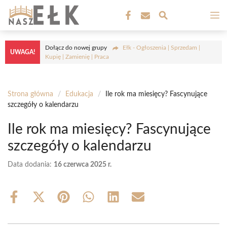
Przejdź
M
do
treści
Dołącz do nowej grupy
Ełk - Ogłoszenia | Sprzedam |
UWAGA!
Kupię | Zamienię | Praca
Strona główna
/
Edukacja
/
Ile rok ma miesięcy? Fascynujące
szczegóły o kalendarzu
Ile rok ma miesięcy? Fascynujące
szczegóły o kalendarzu
Data dodania:
16 czerwca 2025 r.
Share
Share
Share
Share
Share
Share
on
on
on
on
on
on
Facebook
X
Pinterest
WhatsApp
LinkedIn
Email
(Twitter)