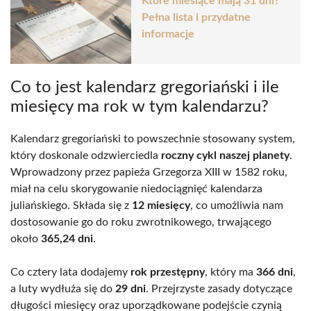
Które miesiące mają 31 dni?
Pełna lista i przydatne
informacje
Co to jest kalendarz gregoriański i ile
miesięcy ma rok w tym kalendarzu?
Kalendarz gregoriański to powszechnie stosowany system,
który doskonale odzwierciedla
roczny cykl naszej planety
.
Wprowadzony przez papieża Grzegorza XIII w 1582 roku,
miał na celu skorygowanie niedociągnięć kalendarza
juliańskiego. Składa się z
12 miesięcy
, co umożliwia nam
dostosowanie go do roku zwrotnikowego, trwającego
około
365,24 dni
.
Co cztery lata dodajemy
rok przestępny
, który ma
366 dni
,
a luty wydłuża się do
29 dni
. Przejrzyste zasady dotyczące
długości miesięcy oraz uporządkowane podejście czynią