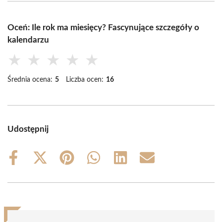
Oceń: Ile rok ma miesięcy? Fascynujące szczegóły o
kalendarzu
★
★
★
★
★
Średnia ocena:
5
Liczba ocen:
16
Udostępnij
Share
Share
Share
Share
Share
Share
on
on
on
on
on
on
Facebook
X
Pinterest
WhatsApp
LinkedIn
Email
(Twitter)