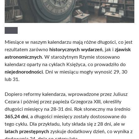
Miesiące w naszym kalendarzu mają różne długości, co jest
rezultatem zarówno
historycznych wydarzeń
, jak i
zjawisk
astronomicznych
. W starożytnym Rzymie stosowano
kalendarz oparty na cyklach Księżyca, co prowadziło do
niejednorodności
. Dni w miesiącu mogły wynosić 29, 30
lub 31.
Dopiero reformy kalendarza, wprowadzone przez Juliusz
Cezara i później przez papieża Grzegorza XIII, określiły
długości miesięcy na 28-31 dni. Rok słoneczny ma średnio
365,24 dni
, a długości miesięcy zostały dostosowane do
tego cyklu. Dla przykładu, luty składa się z 28 dni, ale w
latach przestępnych
zyskuje dodatkowy dzień, co wynika z
dodawania 24. dnia co cztery lata.