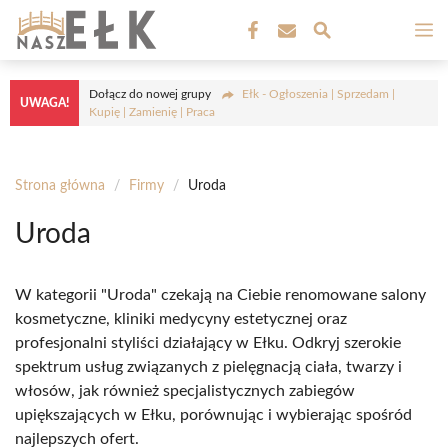
Przejdź
M
do
treści
Dołącz do nowej grupy
Ełk - Ogłoszenia | Sprzedam |
UWAGA!
Kupię | Zamienię | Praca
Strona główna
/
Firmy
/
Uroda
Uroda
W kategorii "Uroda" czekają na Ciebie renomowane salony
kosmetyczne, kliniki medycyny estetycznej oraz
profesjonalni styliści działający w Ełku. Odkryj szerokie
spektrum usług związanych z pielęgnacją ciała, twarzy i
włosów, jak również specjalistycznych zabiegów
upiększających w Ełku, porównując i wybierając spośród
najlepszych ofert.