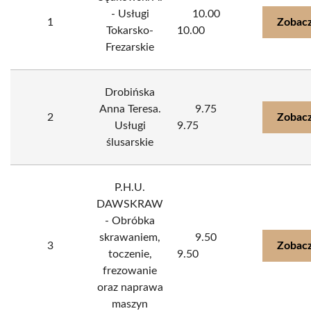
- Usługi
10.00
1
Zobacz
Tokarsko-
10.00
Frezarskie
Drobińska
Anna Teresa.
9.75
2
Zobacz
Usługi
9.75
ślusarskie
P.H.U.
DAWSKRAW
- Obróbka
skrawaniem,
9.50
3
Zobacz
toczenie,
9.50
frezowanie
oraz naprawa
maszyn