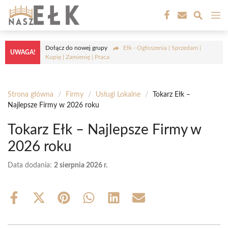
Przejdź
M
do
treści
Dołącz do nowej grupy
Ełk - Ogłoszenia | Sprzedam |
UWAGA!
Kupię | Zamienię | Praca
Strona główna
/
Firmy
/
Usługi Lokalne
/
Tokarz Ełk –
Najlepsze Firmy w 2026 roku
Tokarz Ełk – Najlepsze Firmy w
2026 roku
Data dodania:
2 sierpnia 2026 r.
Share
Share
Share
Share
Share
Share
on
on
on
on
on
on
Facebook
X
Pinterest
WhatsApp
LinkedIn
Email
(Twitter)