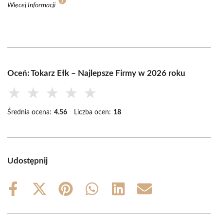
Więcej Informacji
Oceń: Tokarz Ełk – Najlepsze Firmy w 2026 roku
★
★
★
★
★
Średnia ocena:
4.56
Liczba ocen:
18
Udostępnij
Share
Share
Share
Share
Share
Share
on
on
on
on
on
on
Facebook
X
Pinterest
WhatsApp
LinkedIn
Email
(Twitter)