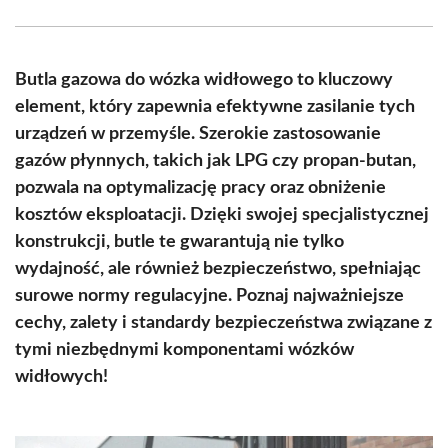
Facebook
X
Pinterest
WhatsApp
LinkedIn
Email
(Twitter)
Butla gazowa do wózka widłowego to kluczowy
element, który zapewnia efektywne zasilanie tych
urządzeń w przemyśle. Szerokie zastosowanie
gazów płynnych, takich jak LPG czy propan-butan,
pozwala na optymalizację pracy oraz obniżenie
kosztów eksploatacji. Dzięki swojej specjalistycznej
konstrukcji, butle te gwarantują nie tylko
wydajność, ale również bezpieczeństwo, spełniając
surowe normy regulacyjne. Poznaj najważniejsze
cechy, zalety i standardy bezpieczeństwa związane z
tymi niezbędnymi komponentami wózków
widłowych!