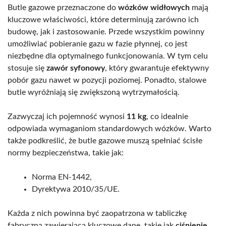
Butle gazowe przeznaczone do
wózków widłowych
mają
kluczowe właściwości, które determinują zarówno ich
budowę, jak i zastosowanie. Przede wszystkim powinny
umożliwiać pobieranie gazu w fazie płynnej, co jest
niezbędne dla optymalnego funkcjonowania. W tym celu
stosuje się
zawór syfonowy
, który gwarantuje efektywny
pobór gazu nawet w pozycji poziomej. Ponadto, stalowe
butle wyróżniają się zwiększoną wytrzymałością.
Zazwyczaj ich pojemność wynosi
11 kg
, co idealnie
odpowiada wymaganiom standardowych wózków. Warto
także podkreślić, że butle gazowe muszą spełniać ścisłe
normy bezpieczeństwa, takie jak:
Norma EN-1442,
Dyrektywa 2010/35/UE.
Każda z nich powinna być zaopatrzona w tabliczkę
fabryczną zawierającą kluczowe dane, takie jak
ciśnienie