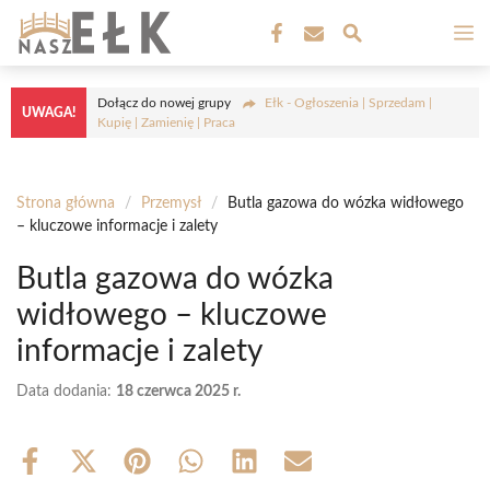
Przejdź
M
do
treści
Dołącz do nowej grupy
Ełk - Ogłoszenia | Sprzedam |
UWAGA!
Kupię | Zamienię | Praca
Strona główna
/
Przemysł
/
Butla gazowa do wózka widłowego
– kluczowe informacje i zalety
Butla gazowa do wózka
widłowego – kluczowe
informacje i zalety
Data dodania:
18 czerwca 2025 r.
Share
Share
Share
Share
Share
Share
on
on
on
on
on
on