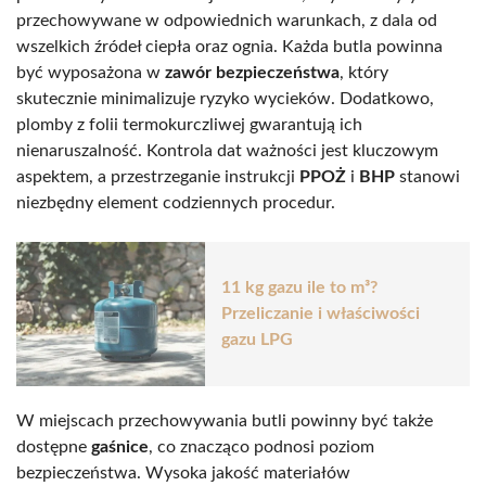
przechowywane w odpowiednich warunkach, z dala od
wszelkich źródeł ciepła oraz ognia. Każda butla powinna
być wyposażona w
zawór bezpieczeństwa
, który
skutecznie minimalizuje ryzyko wycieków. Dodatkowo,
plomby z folii termokurczliwej gwarantują ich
nienaruszalność. Kontrola dat ważności jest kluczowym
aspektem, a przestrzeganie instrukcji
PPOŻ
i
BHP
stanowi
niezbędny element codziennych procedur.
11 kg gazu ile to m³?
Przeliczanie i właściwości
gazu LPG
W miejscach przechowywania butli powinny być także
dostępne
gaśnice
, co znacząco podnosi poziom
bezpieczeństwa. Wysoka jakość materiałów